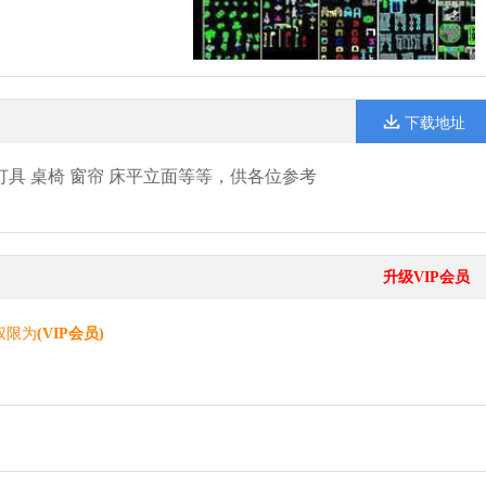
下载地址
 灯具 桌椅 窗帘 床平立面等等，供各位参考
升级VIP会员
权限为
(VIP会员)