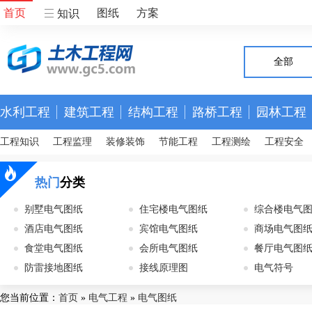
首页
图纸
方案
知识
全部
水利工程
建筑工程
结构工程
路桥工程
园林工程
工程知识
工程监理
装修装饰
节能工程
工程测绘
工程安全
热门
分类
别墅电气图纸
住宅楼电气图纸
综合楼电气
酒店电气图纸
宾馆电气图纸
商场电气图
食堂电气图纸
会所电气图纸
餐厅电气图
防雷接地图纸
接线原理图
电气符号
您当前位置：
首页
»
电气工程
»
电气图纸