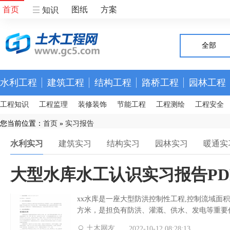
首页
图纸
方案
知识
全部
水利工程
建筑工程
结构工程
路桥工程
园林工程
工程知识
工程监理
装修装饰
节能工程
工程测绘
工程安全
您当前位置：
首页
»
实习报告
水利实习
建筑实习
结构实习
园林实习
暖通实
大型水库水工认识实习报告PDF 
xx水库是一座大型防洪控制性工程,控制流域面积 1
方米，是担负有防洪、灌溉、供水、发电等重要
土木网友
2022-10-12 08:28:13