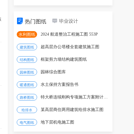
版
热门图纸
毕业设计
2024 航道整治工程施工图 553P
水利图纸
超高层办公塔楼全套建筑施工图
建筑图纸
框架剪力墙结构建筑图纸
结构图纸
园林综合图库
园林图纸
水土保持方案报告书
暖通图纸
特大桥连续刚构专项施工方案附计算书图纸
路桥图纸
某高层商住两用建筑给排水施工图
给排水
地下层机电施工图
电气图纸