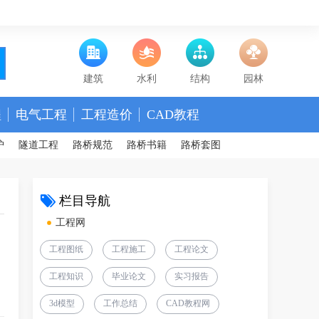
建筑
水利
结构
园林
程
电气工程
工程造价
CAD教程
护
隧道工程
路桥规范
路桥书籍
路桥套图
栏目导航
工程网
工程图纸
工程施工
工程论文
日
工程知识
毕业论文
实习报告
3d模型
工作总结
CAD教程网