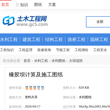
首页
图纸
方案
知识
全部
水利工程
建筑工程
结构工程
路桥工程
园林工程
工程知识
工程监理
装修装饰
节能工程
工程测绘
工程安全
您当前位置：
首页
»
水利工程
»
水利图纸
»
大坝堤防
橡胶坝计算及施工图纸
929 KB
资料等级：
资料大小：
资料共享
水利图纸
授权方式：
资料分类：
2026-04-17
WinXp,Win2003,WinVis
发布时间：
运行环境：