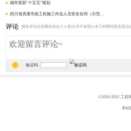
城市更新“十五五”规划
四川省房屋市政工程施工作业人员安全合同（示范文本）
评论
网友评论仅供网友表达个人看法,并不表明土木工程网同意其观点
咨询:
GB6441-20
验证码:
案里面所述的事故类
但企业的组织指挥体
©2020-2022 
主要处置措施、应急
本站投
化，按照《生产安全