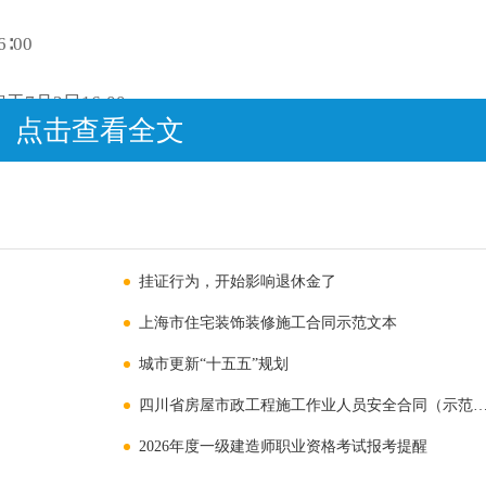
∶00
月2日16:00
点击查看全文
元，主观题科目每人每科70元
13日18∶00
挂证行为，开始影响退休金了
上海市住宅装饰装修施工合同示范文本
城市更新“十五五”规划
s/articles/ch03528/202606/9a23d80a-c74b-4f50-b03f-
四川省房屋市政工程施工作业人员安全合同（示范文本）
2026年度一级建造师职业资格考试报考提醒
云南