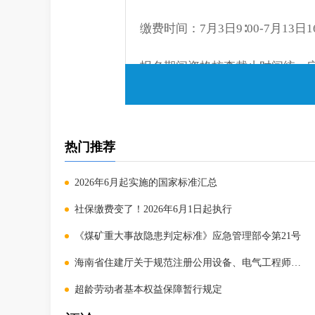
缴费时间：7月3日9∶00-7月13日16
报名期间资格核查截止时间统一定于7
考试费：客观题科目每人每科61
准考证打印时间：9月8日9∶00至9月
热门推荐
2026年6月起实施的国家标准汇总
社保缴费变了！2026年6月1日起执行
原文链接：
《煤矿重大事故隐患判定标准》应急管理部令第21号
https://hrss.shandong.gov.cn/rsk
海南省住建厅关于规范注册公用设备、电气工程师执业有
4322b017ec80.shtml
超龄劳动者基本权益保障暂行规定