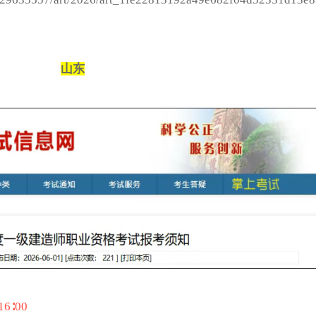
山东
6∶00