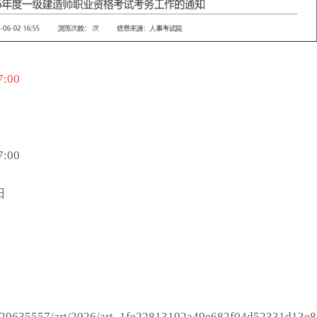
:00
:00
日
col1229635557/art/2026/art_1fe22813192a49e682f04d52331d13e8