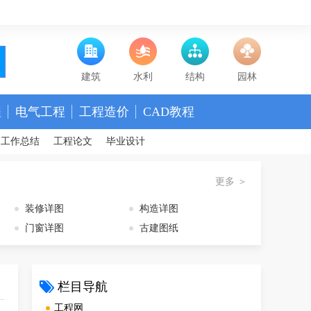
建筑
水利
结构
园林
程
电气工程
工程造价
CAD教程
工作总结
工程论文
毕业设计
更多 ＞
装修详图
构造详图
门窗详图
古建图纸
栏目导航
工程网