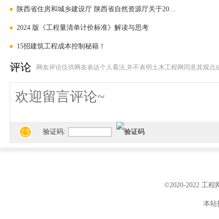
一、使用财政资金
陕西省住房和城乡建设厅 陕西省自然资源厅关于2025年度
2024 版《工程量清单计价标准》解读与思考
程（以下简称“国有投
15招建筑工程成本控制秘籍！
及实施阶段的计价活动
评论
网友评论仅供网友表达个人看法,并不表明土木工程网同意其观点
准”的规定，采用工程
验证码:
二、“国有投资建设
编制最高投标限价，
©2020-2022 
标限价及其编制方法
本站投