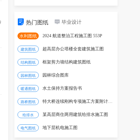
热门图纸
毕业设计
特
2024 航道整治工程施工图 553P
水利图纸
超高层办公塔楼全套建筑施工图
建筑图纸
框架剪力墙结构建筑图纸
结构图纸
园林综合图库
园林图纸
水土保持方案报告书
暖通图纸
特大桥连续刚构专项施工方案附计算书图纸
路桥图纸
某高层商住两用建筑给排水施工图
给排水
地下层机电施工图
电气图纸