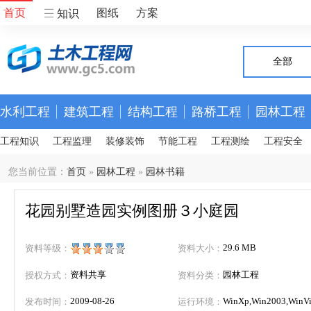
首页
图纸
方案
知识
全部
水利工程
建筑工程
结构工程
路桥工程
园林工程
工程知识
工程监理
装修装饰
节能工程
工程测绘
工程安全
您当前位置：
首页
»
园林工程
»
园林书籍
花园别墅造园实例图册３小庭园
29.6 MB
资料等级：
资料大小：
资料共享
园林工程
授权方式：
资料分类：
2009-08-26
WinXp,Win2003,WinVis
发布时间：
运行环境：