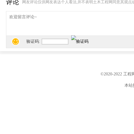
评论
网友评论仅供网友表达个人看法,并不表明土木工程网同意其观点
6、各专项验收及有关专业系统验收全部通
备注：当前各地推行联合验收并联办理，
由住建牵头一窗受理、联合勘验、统一出
收；普通民用项目完工后做消防备案、主
由建设单位负责按联合验收要求同步申请
验证码:
1）消防验收 / 备案相关文件
2）规划验收认可文件
3）环保验收认可文件
4）电梯验收合格文件
©2020-2022 
5）智能建筑的有关验收合格文件
6）建设工程竣工档案预验收意见
本站投
7）建筑工程室内环境检测报告
四、工程竣工验收备案
建设单位应当自工程竣工验收且经工程质量监
备案，现阶段优先通过工程建设项目审批
件备查；办理竣工备案应提供下列文件：