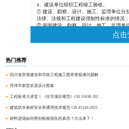
4、建设单位组织工程竣工验收。
① 建设、勘察、设计、施工、监理单位分
法律、法规和工程建设强制性标准的情况
② 审阅建设、勘察、设计、施工、监理单
③ 查验工程实体质量；
点击
④ 对工程施工、设备安装质量和各管理环
收人员签字。
参与工程竣工验收的建设、勘察、设计、
热门推荐
设行政主管部门或监督机构进行协调，待
三、工程竣工验收必备条件
四川省房屋建筑和市政工程施工图审查疑难问题解析（20
1、已完成设计和合同规定的各项内容；
菏泽市新型农居设计图集
2、单位工程所含分部（子分部）工程均验
工程标准大讲堂丨《住宅项目规范》GB 55038-2025全章节
计文件规定及合同要求；
3、工程资料符合要求；
建筑防水卷材安全和通用技术规范 GB 45320-2025发布，
4、单位工程所含分部工程有关安全和功能
材料进场如何辨别检验报告的真伪？方法来了！
关专业质量验收规范的规定。
5、单位工程观感质量符合要求。