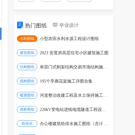
热门图纸
毕业设计
水利图纸
小型农田水利水源工程设计图纸
建筑图纸
2023 安置房高层住宅小区建筑施工图
结构图纸
单层门式刚架结构交易市场结构施工图（含清单、招
园林图纸
195个亭廊花架施工详图合集
暖通图纸
河道整治改建工程及水土保持施工方案
路桥图纸
220kV变电站进线电缆隧道工程设计图纸（含工程量
给排水
办公楼建筑给排水施工图纸（含计算书、PDF版本）