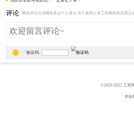
消防水泵必考知识点，一定要记下来！
便于检修。
评论
网友评论仅供网友表达个人看法,并不表明土木工程网同意其观点
2、当设计无要求时，
验证码:
在连接2个及2个以上
器具的污水横管应设置
©2020-2022 
的污水横管上，应设置
本站投
3、为了防止存水弯水